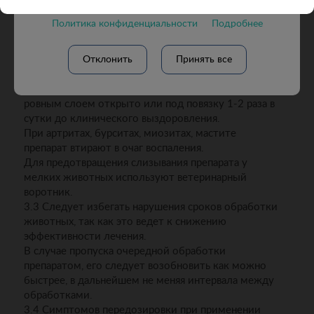
3.1 Препарат применяют при лечении животных с
Политика конфиденциальности
Подробнее
заболеваниями кожи (ожоги, раны, экземы,
дерматиты, фурункулез, пиодермии), артритами,
миозитами, невралгиями, тенденитами,
Отклонить
Принять все
тендовагипитами, бурситами, маститом.
3.2 Препарат применяют наружно, нанося тонким
ровным слоем открыто или под повязку 1-2 раза в
сутки до клинического выздоровления.
При артритах, бурситах, миозитах, мастите
препарат втирают в очаг воспаления.
Для предотвращения слизывания препарата у
мелких животных используют ветеринарный
воротник.
3.3 Следует избегать нарушения сроков обработки
животных, так как это ведет к снижению
эффективности лечения.
В случае пропуска очередной обработки
препаратом, его следует возобновить как можно
быстрее, в дальнейшем не меняя интервала между
обработками.
3.4 Симптомов передозировки при применении